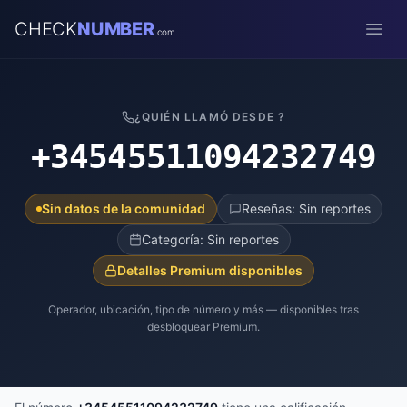
CHECK
NUMBER
.com
Open
¿QUIÉN LLAMÓ DESDE ?
+34545511094232749
Sin datos de la comunidad
Reseñas: Sin reportes
Categoría: Sin reportes
Detalles Premium disponibles
Operador, ubicación, tipo de número y más — disponibles tras
desbloquear Premium.