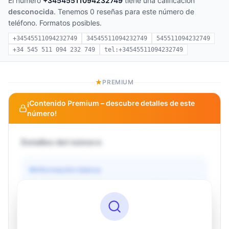
El número
+34545511094232749
tiene una calificación
desconocida
. Tenemos 0 reseñas para este número de
teléfono. Formatos posibles.
+34545511094232749
34545511094232749
545511094232749
+34 545 511 094 232 749
tel:+34545511094232749
PREMIUM
¡Contenido Premium – descubre detalles de este
número!
Detalles del número
Información básica
Operador
Desconocido
País
Desconocido
Tipo
Desconocido
Estado
Desconocido