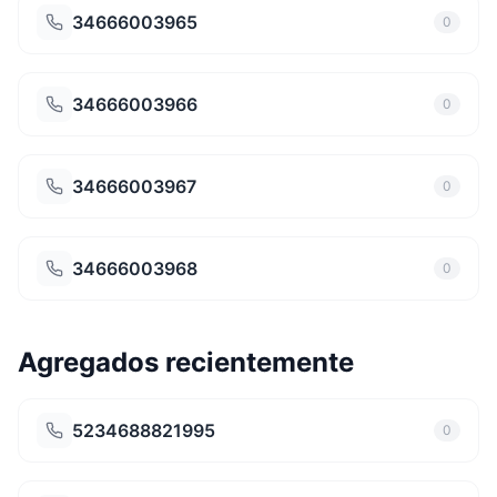
34666003965
0
34666003966
0
34666003967
0
34666003968
0
Agregados recientemente
5234688821995
0