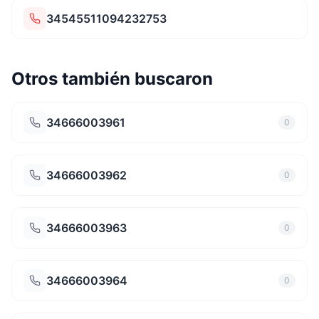
34545511094232753
Otros también buscaron
34666003961
0
34666003962
0
34666003963
0
34666003964
0