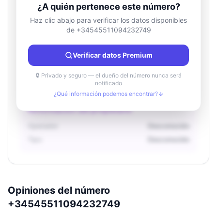
¿A quién pertenece este número?
Haz clic abajo para verificar los datos disponibles
de +34545511094232749
Información de ubicación
País
Desconocido
Verificar datos Premium
Ciudad
Desconocido
Región
Desconocido
🔒 Privado y seguro — el dueño del número nunca será
notificado
¿Qué información podemos encontrar?
Información del propietario
Operador
Desconocido
Tipo
Desconocido
Opiniones del número
+34545511094232749