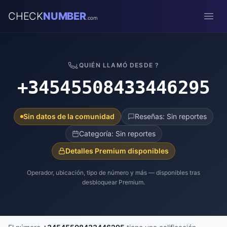
CHECK
NUMBER
.com
Open
¿QUIÉN LLAMÓ DESDE ?
+34545508433446295
Sin datos de la comunidad
Reseñas: Sin reportes
Categoría: Sin reportes
Detalles Premium disponibles
Operador, ubicación, tipo de número y más — disponibles tras
desbloquear Premium.