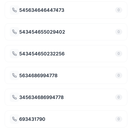
545634646447473
0
543454655029402
0
543454650232256
0
5634686994778
0
345634686994778
0
693431790
0