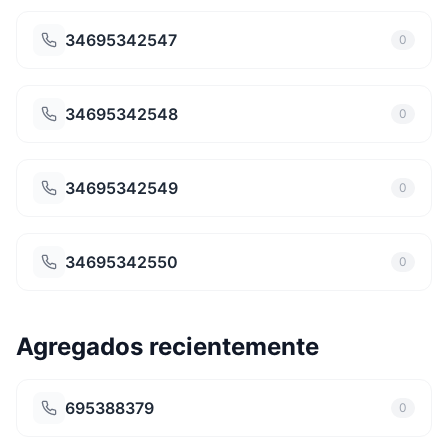
34695342547
0
34695342548
0
34695342549
0
34695342550
0
Agregados recientemente
695388379
0