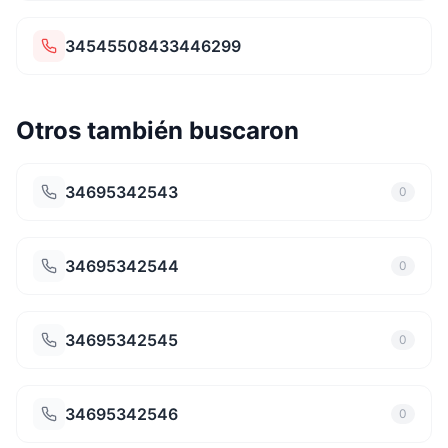
34545508433446299
Otros también buscaron
34695342543
0
34695342544
0
34695342545
0
34695342546
0