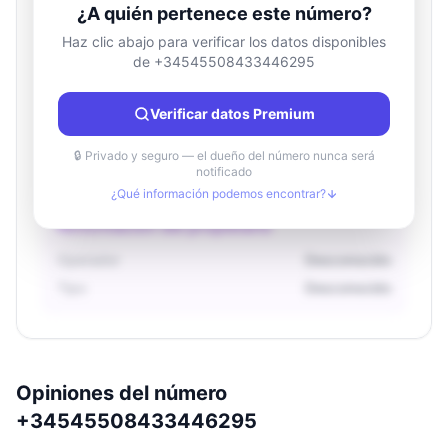
¿A quién pertenece este número?
Haz clic abajo para verificar los datos disponibles
de +34545508433446295
Información de ubicación
País
Desconocido
Verificar datos Premium
Ciudad
Desconocido
Región
Desconocido
🔒 Privado y seguro — el dueño del número nunca será
notificado
¿Qué información podemos encontrar?
Información del propietario
Operador
Desconocido
Tipo
Desconocido
Opiniones del número
+34545508433446295