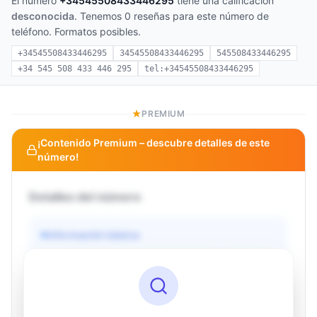
El número
+34545508433446295
tiene una calificación
desconocida
. Tenemos 0 reseñas para este número de
teléfono. Formatos posibles.
+34545508433446295
34545508433446295
545508433446295
+34 545 508 433 446 295
tel:+34545508433446295
PREMIUM
¡Contenido Premium – descubre detalles de este
número!
Detalles del número
Información básica
Operador
Desconocido
País
Desconocido
Tipo
Desconocido
Estado
Desconocido