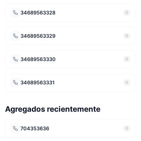
34689563328
0
34689563329
0
34689563330
0
34689563331
0
Agregados recientemente
704353636
0