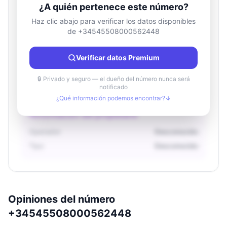
¿A quién pertenece este número?
Haz clic abajo para verificar los datos disponibles
de +34545508000562448
Información de ubicación
País
Desconocido
Verificar datos Premium
Ciudad
Desconocido
Región
Desconocido
🔒 Privado y seguro — el dueño del número nunca será
notificado
¿Qué información podemos encontrar?
Información del propietario
Operador
Desconocido
Tipo
Desconocido
Opiniones del número
+34545508000562448