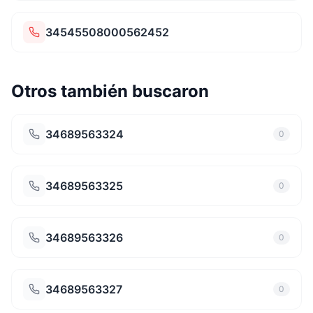
34545508000562452
Otros también buscaron
34689563324
0
34689563325
0
34689563326
0
34689563327
0