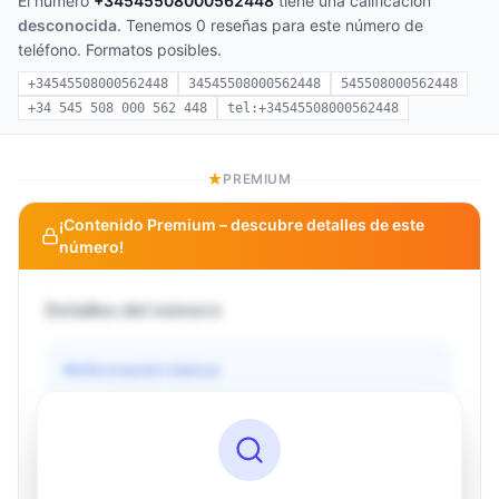
El número
+34545508000562448
tiene una calificación
desconocida
. Tenemos 0 reseñas para este número de
teléfono. Formatos posibles.
+34545508000562448
34545508000562448
545508000562448
+34 545 508 000 562 448
tel:+34545508000562448
PREMIUM
¡Contenido Premium – descubre detalles de este
número!
Detalles del número
Información básica
Operador
Desconocido
País
Desconocido
Tipo
Desconocido
Estado
Desconocido