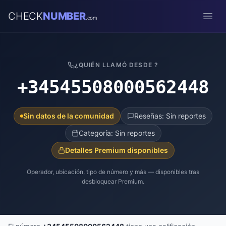
CHECK
NUMBER
.com
Open
¿QUIÉN LLAMÓ DESDE ?
+34545508000562448
Sin datos de la comunidad
Reseñas: Sin reportes
Categoría: Sin reportes
Detalles Premium disponibles
Operador, ubicación, tipo de número y más — disponibles tras
desbloquear Premium.