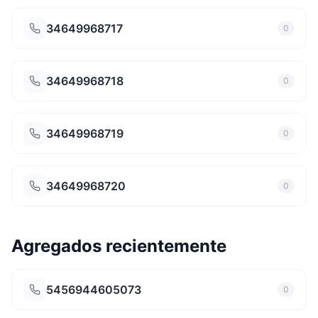
34649968717
0
34649968718
0
34649968719
0
34649968720
0
Agregados recientemente
5456944605073
0