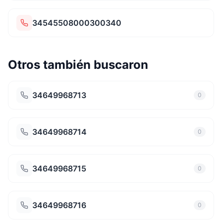
34545508000300340
Otros también buscaron
34649968713
0
34649968714
0
34649968715
0
34649968716
0