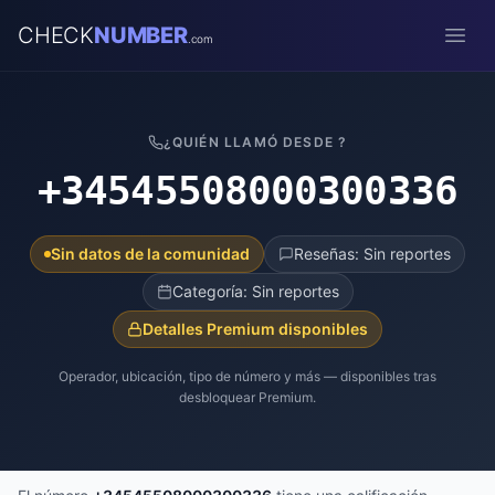
CHECK
NUMBER
.com
Open
¿QUIÉN LLAMÓ DESDE ?
+34545508000300336
Sin datos de la comunidad
Reseñas: Sin reportes
Categoría: Sin reportes
Detalles Premium disponibles
Operador, ubicación, tipo de número y más — disponibles tras
desbloquear Premium.