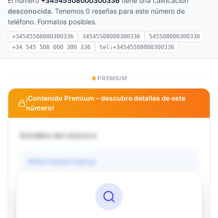
El número
+34545508000300336
tiene una calificación
desconocida
. Tenemos 0 reseñas para este número de
teléfono. Formatos posibles.
+34545508000300336
34545508000300336
545508000300336
+34 545 508 000 300 336
tel:+34545508000300336
PREMIUM
¡Contenido Premium – descubre detalles de este
número!
Detalles del número
Información básica
Operador
Desconocido
País
Desconocido
Tipo
Desconocido
Estado
Desconocido