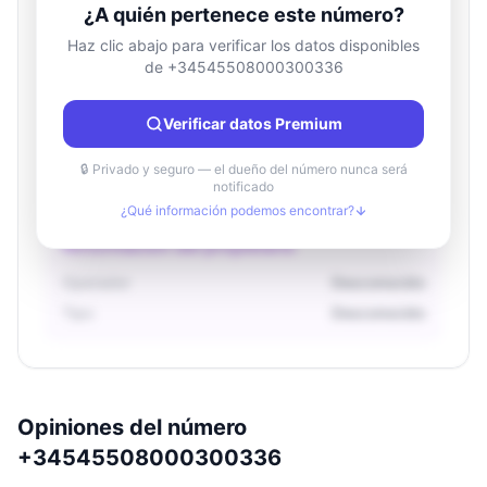
¿A quién pertenece este número?
Haz clic abajo para verificar los datos disponibles
de +34545508000300336
Información de ubicación
País
Desconocido
Verificar datos Premium
Ciudad
Desconocido
Región
Desconocido
🔒 Privado y seguro — el dueño del número nunca será
notificado
¿Qué información podemos encontrar?
Información del propietario
Operador
Desconocido
Tipo
Desconocido
Opiniones del número
+34545508000300336