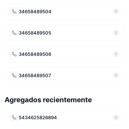
34658489504
0
34658489505
0
34658489506
0
34658489507
0
Agregados recientemente
5434625826894
0