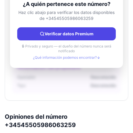
¿A quién pertenece este número?
Haz clic abajo para verificar los datos disponibles
de +34545505986063259
Información de ubicación
País
Desconocido
Verificar datos Premium
Ciudad
Desconocido
Región
Desconocido
🔒 Privado y seguro — el dueño del número nunca será
notificado
¿Qué información podemos encontrar?
Información del propietario
Operador
Desconocido
Tipo
Desconocido
Opiniones del número
+34545505986063259