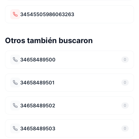
34545505986063263
Otros también buscaron
34658489500
0
34658489501
0
34658489502
0
34658489503
0