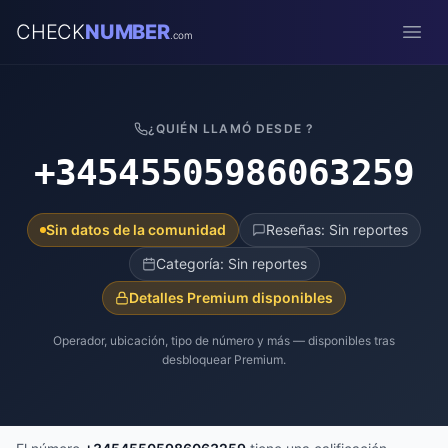
CHECK
NUMBER
.com
Open
¿QUIÉN LLAMÓ DESDE ?
+34545505986063259
Sin datos de la comunidad
Reseñas: Sin reportes
Categoría: Sin reportes
Detalles Premium disponibles
Operador, ubicación, tipo de número y más — disponibles tras
desbloquear Premium.