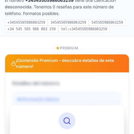
El número
+34545505986063259
tiene una calificación
desconocida
. Tenemos 0 reseñas para este número de
teléfono. Formatos posibles.
+34545505986063259
34545505986063259
545505986063259
+34 545 505 986 063 259
tel:+34545505986063259
PREMIUM
¡Contenido Premium – descubre detalles de este
número!
Detalles del número
Información básica
Operador
Desconocido
País
Desconocido
Tipo
Desconocido
Estado
Desconocido