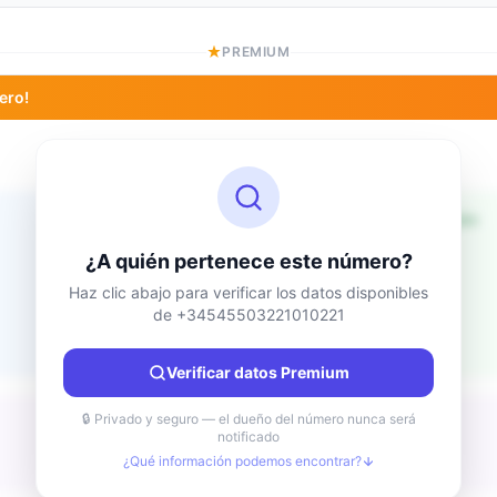
PREMIUM
ero!
Información de ubicación
Desconocido
País
¿A quién pertenece este número?
Desconocido
Ciudad
Haz clic abajo para verificar los datos disponibles
de +34545503221010221
Desconocido
Región
Desconocido
Verificar datos Premium
🔒 Privado y seguro — el dueño del número nunca será
notificado
¿Qué información podemos encontrar?
Desconocido
Tipo