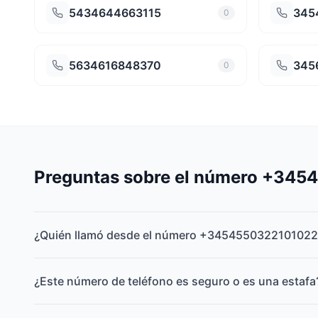
5434644663115
345
0
5634616848370
345
0
Preguntas sobre el número +34
¿Quién llamó desde el número +3454550322101022
¿Este número de teléfono es seguro o es una estafa