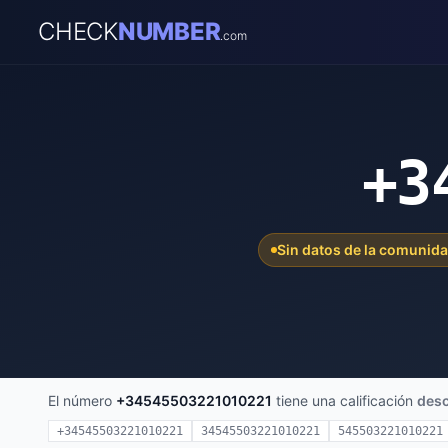
CHECK
NUMBER
.com
+3
Sin datos de la comunid
El número
+34545503221010221
tiene una calificación
des
+34545503221010221
34545503221010221
545503221010221