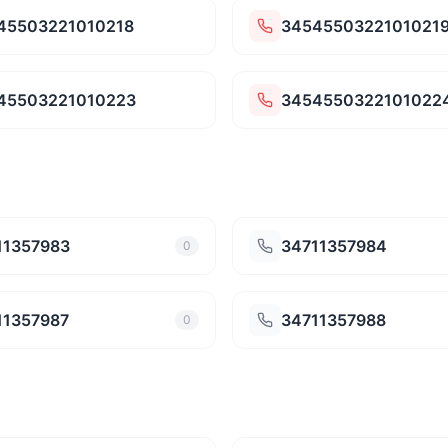
45503221010218
3454550322101021
45503221010223
3454550322101022
11357983
34711357984
0
11357987
34711357988
0