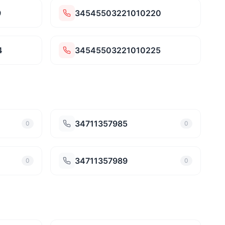
9
34545503221010220
4
34545503221010225
34711357985
0
0
34711357989
0
0