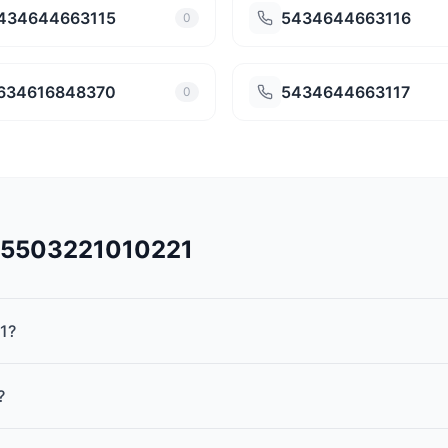
434644663115
5434644663116
0
634616848370
5434644663117
0
545503221010221
1?
?