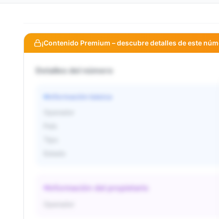
¡Contenido Premium – descubre detalles de este núm
Detalles del número
Información básica
Operador
País
Tipo
Estado
Información del propietario
Operador