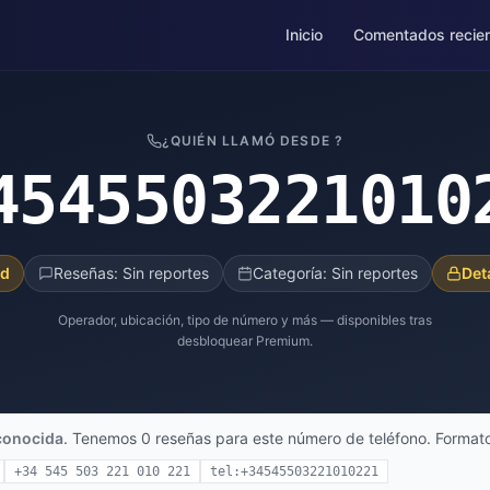
Inicio
Comentados recie
¿QUIÉN LLAMÓ DESDE ?
4545503221010
ad
Reseñas: Sin reportes
Categoría: Sin reportes
Det
Operador, ubicación, tipo de número y más — disponibles tras
desbloquear Premium.
conocida
. Tenemos 0 reseñas para este número de teléfono. Formato
+34 545 503 221 010 221
tel:+34545503221010221