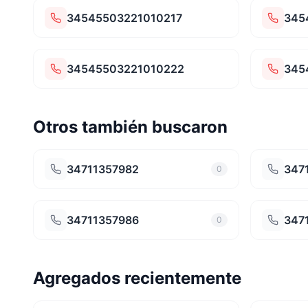
34545503221010217
345
34545503221010222
345
Otros también buscaron
34711357982
347
0
34711357986
347
0
Agregados recientemente