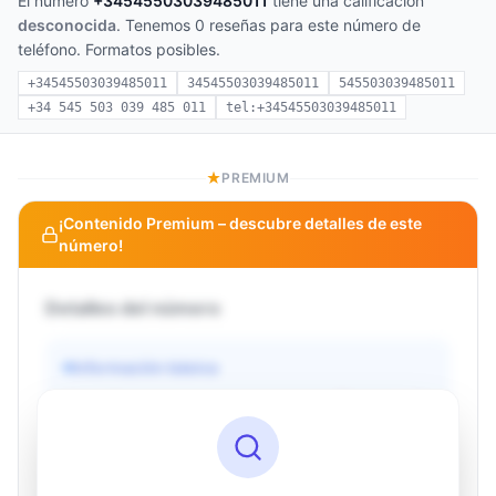
El número
+34545503039485011
tiene una calificación
desconocida
. Tenemos 0 reseñas para este número de
teléfono. Formatos posibles.
+34545503039485011
34545503039485011
545503039485011
+34 545 503 039 485 011
tel:+34545503039485011
PREMIUM
¡Contenido Premium – descubre detalles de este
número!
Detalles del número
Información básica
Operador
Desconocido
País
Desconocido
Tipo
Desconocido
Estado
Desconocido