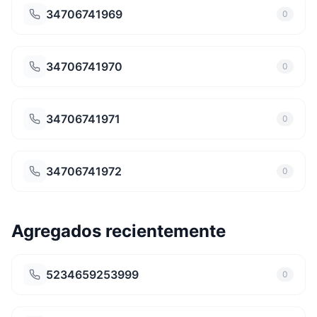
34706741969
0
34706741970
0
34706741971
0
34706741972
0
Agregados recientemente
5234659253999
0