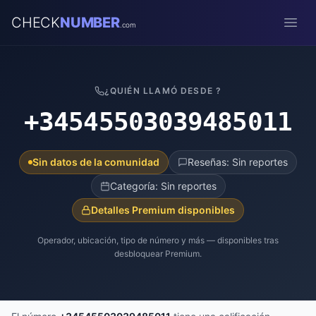
CHECK
NUMBER
.com
Open
¿QUIÉN LLAMÓ DESDE ?
+34545503039485011
Sin datos de la comunidad
Reseñas: Sin reportes
Categoría: Sin reportes
Detalles Premium disponibles
Operador, ubicación, tipo de número y más — disponibles tras
desbloquear Premium.