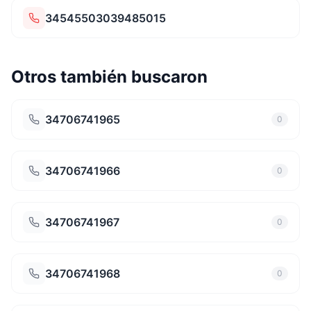
34545503039485015
Otros también buscaron
34706741965
0
34706741966
0
34706741967
0
34706741968
0