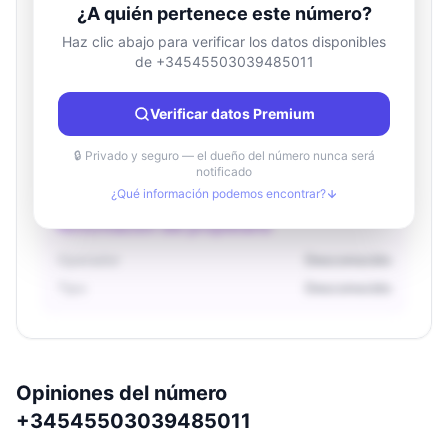
¿A quién pertenece este número?
Haz clic abajo para verificar los datos disponibles
de +34545503039485011
Información de ubicación
País
Desconocido
Verificar datos Premium
Ciudad
Desconocido
Región
Desconocido
🔒 Privado y seguro — el dueño del número nunca será
notificado
¿Qué información podemos encontrar?
Información del propietario
Operador
Desconocido
Tipo
Desconocido
Opiniones del número
+34545503039485011