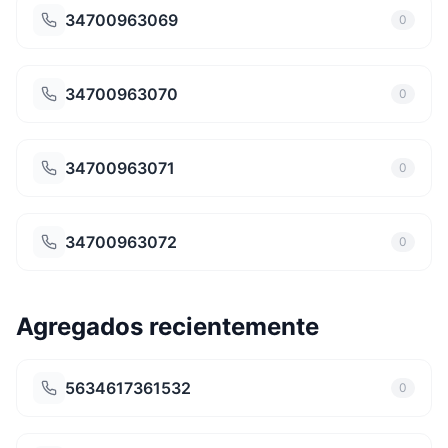
34700963069
0
34700963070
0
34700963071
0
34700963072
0
Agregados recientemente
5634617361532
0