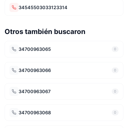
34545503033123314
Otros también buscaron
34700963065
0
34700963066
0
34700963067
0
34700963068
0