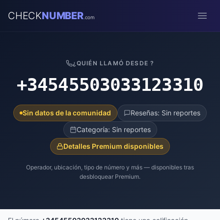
CHECK
NUMBER
.com
Open
¿QUIÉN LLAMÓ DESDE ?
+34545503033123310
Sin datos de la comunidad
Reseñas: Sin reportes
Categoría: Sin reportes
Detalles Premium disponibles
Operador, ubicación, tipo de número y más — disponibles tras
desbloquear Premium.