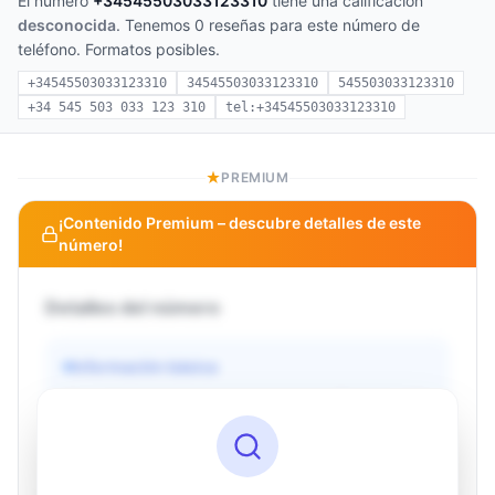
El número
+34545503033123310
tiene una calificación
desconocida
. Tenemos 0 reseñas para este número de
teléfono. Formatos posibles.
+34545503033123310
34545503033123310
545503033123310
+34 545 503 033 123 310
tel:+34545503033123310
PREMIUM
¡Contenido Premium – descubre detalles de este
número!
Detalles del número
Información básica
Operador
Desconocido
País
Desconocido
Tipo
Desconocido
Estado
Desconocido