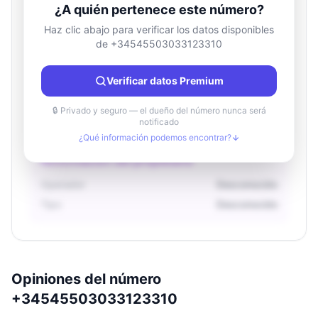
¿A quién pertenece este número?
Haz clic abajo para verificar los datos disponibles
de +34545503033123310
Información de ubicación
País
Desconocido
Verificar datos Premium
Ciudad
Desconocido
Región
Desconocido
🔒 Privado y seguro — el dueño del número nunca será
notificado
¿Qué información podemos encontrar?
Información del propietario
Operador
Desconocido
Tipo
Desconocido
Opiniones del número
+34545503033123310