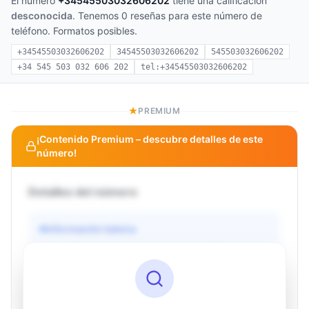
El número
+34545503032606202
tiene una calificación
desconocida
. Tenemos 0 reseñas para este número de
teléfono. Formatos posibles.
+34545503032606202
34545503032606202
545503032606202
+34 545 503 032 606 202
tel:+34545503032606202
PREMIUM
¡Contenido Premium – descubre detalles de este
número!
Detalles del número
Información básica
Operador
Desconocido
País
Desconocido
Tipo
Desconocido
Estado
Desconocido