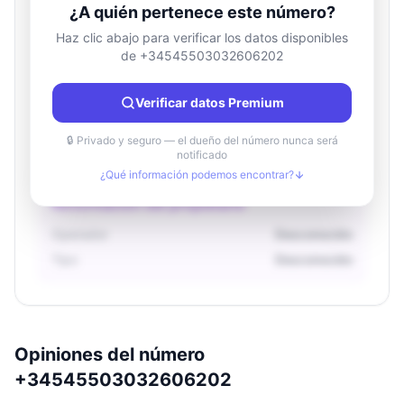
¿A quién pertenece este número?
Haz clic abajo para verificar los datos disponibles
de +34545503032606202
Información de ubicación
País
Desconocido
Verificar datos Premium
Ciudad
Desconocido
Región
Desconocido
🔒 Privado y seguro — el dueño del número nunca será
notificado
¿Qué información podemos encontrar?
Información del propietario
Operador
Desconocido
Tipo
Desconocido
Opiniones del número
+34545503032606202