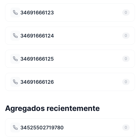
34691666123
0
34691666124
0
34691666125
0
34691666126
0
Agregados recientemente
34525502719780
0