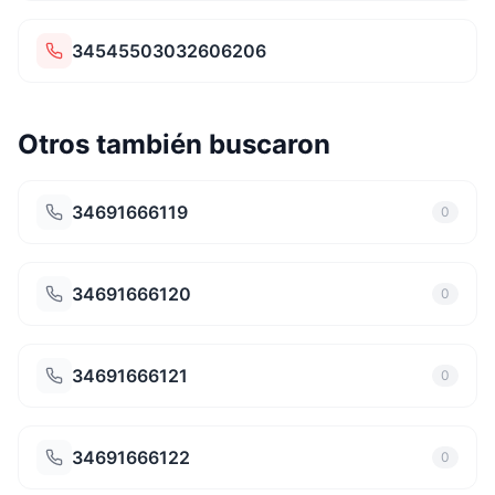
34545503032606206
Otros también buscaron
34691666119
0
34691666120
0
34691666121
0
34691666122
0