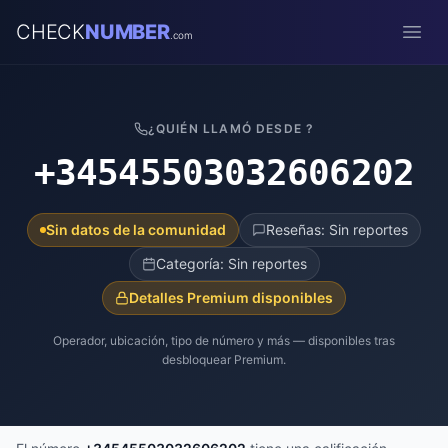
CHECK
NUMBER
.com
Open
¿QUIÉN LLAMÓ DESDE ?
+34545503032606202
Sin datos de la comunidad
Reseñas: Sin reportes
Categoría: Sin reportes
Detalles Premium disponibles
Operador, ubicación, tipo de número y más — disponibles tras
desbloquear Premium.