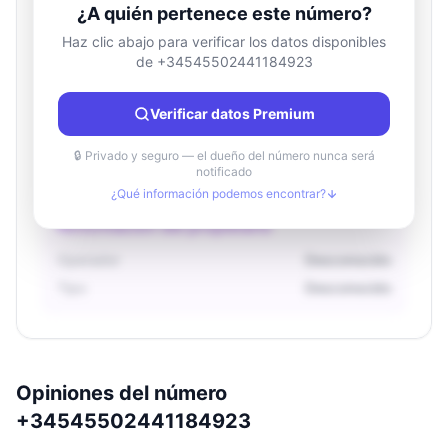
¿A quién pertenece este número?
Haz clic abajo para verificar los datos disponibles
de +34545502441184923
Información de ubicación
País
Desconocido
Verificar datos Premium
Ciudad
Desconocido
Región
Desconocido
🔒 Privado y seguro — el dueño del número nunca será
notificado
¿Qué información podemos encontrar?
Información del propietario
Operador
Desconocido
Tipo
Desconocido
Opiniones del número
+34545502441184923