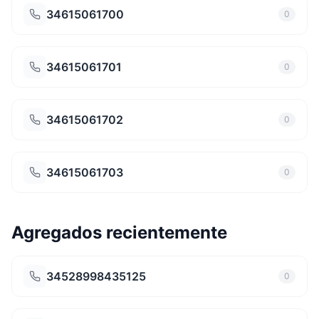
34615061700
0
34615061701
0
34615061702
0
34615061703
0
Agregados recientemente
34528998435125
0