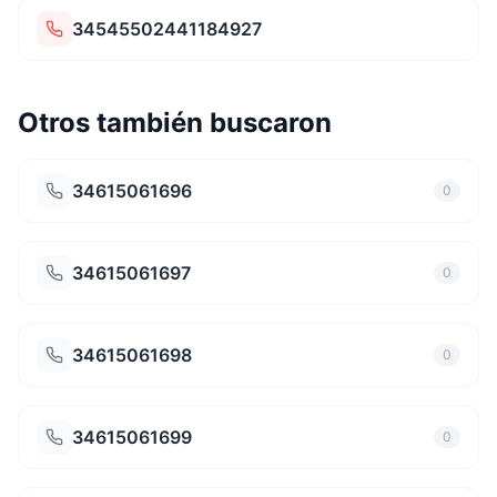
34545502441184927
Otros también buscaron
34615061696
0
34615061697
0
34615061698
0
34615061699
0