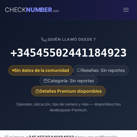
CHECK
NUMBER
.com
Open
¿QUIÉN LLAMÓ DESDE ?
+34545502441184923
Sin datos de la comunidad
Reseñas: Sin reportes
Categoría: Sin reportes
Detalles Premium disponibles
Operador, ubicación, tipo de número y más — disponibles tras
desbloquear Premium.