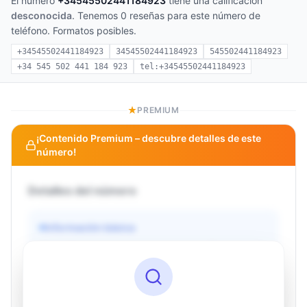
El número
+34545502441184923
tiene una calificación
desconocida
. Tenemos 0 reseñas para este número de
teléfono. Formatos posibles.
+34545502441184923
34545502441184923
545502441184923
+34 545 502 441 184 923
tel:+34545502441184923
PREMIUM
¡Contenido Premium – descubre detalles de este
número!
Detalles del número
Información básica
Operador
Desconocido
País
Desconocido
Tipo
Desconocido
Estado
Desconocido