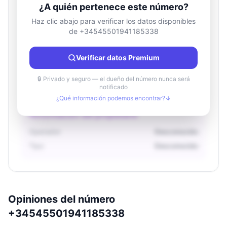
¿A quién pertenece este número?
Haz clic abajo para verificar los datos disponibles
de +34545501941185338
Información de ubicación
País
Desconocido
Verificar datos Premium
Ciudad
Desconocido
Región
Desconocido
🔒 Privado y seguro — el dueño del número nunca será
notificado
¿Qué información podemos encontrar?
Información del propietario
Operador
Desconocido
Tipo
Desconocido
Opiniones del número
+34545501941185338