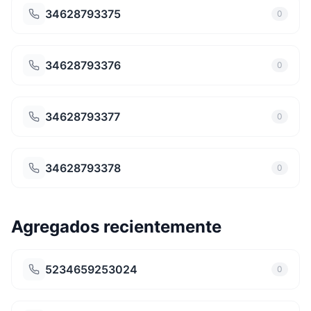
34628793375
0
34628793376
0
34628793377
0
34628793378
0
Agregados recientemente
5234659253024
0