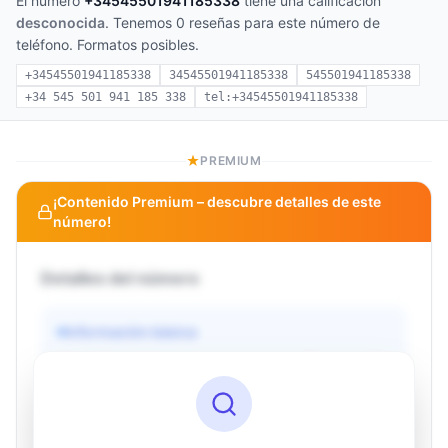
El número
+34545501941185338
tiene una calificación
desconocida
. Tenemos 0 reseñas para este número de
teléfono. Formatos posibles.
+34545501941185338
34545501941185338
545501941185338
+34 545 501 941 185 338
tel:+34545501941185338
PREMIUM
¡Contenido Premium – descubre detalles de este
número!
Detalles del número
Información básica
Operador
Desconocido
País
Desconocido
Tipo
Desconocido
Estado
Desconocido