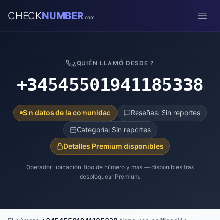
CHECK
NUMBER
.com
Open
¿QUIÉN LLAMÓ DESDE ?
+34545501941185338
Sin datos de la comunidad
Reseñas: Sin reportes
Categoría: Sin reportes
Detalles Premium disponibles
Operador, ubicación, tipo de número y más — disponibles tras
desbloquear Premium.