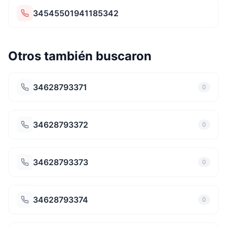
34545501941185342
Otros también buscaron
34628793371
0
34628793372
0
34628793373
0
34628793374
0