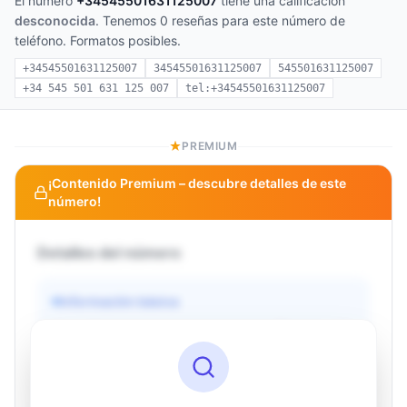
El número
+34545501631125007
tiene una calificación
desconocida
. Tenemos 0 reseñas para este número de
teléfono. Formatos posibles.
+34545501631125007
34545501631125007
545501631125007
+34 545 501 631 125 007
tel:+34545501631125007
PREMIUM
¡Contenido Premium – descubre detalles de este
número!
Detalles del número
Información básica
Operador
Desconocido
País
Desconocido
Tipo
Desconocido
Estado
Desconocido