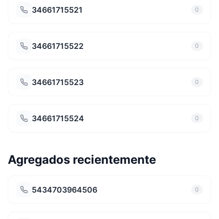
34661715521
0
34661715522
0
34661715523
0
34661715524
0
Agregados recientemente
5434703964506
0