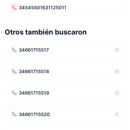
34545501631125011
Otros también buscaron
34661715517
0
34661715518
0
34661715519
0
34661715520
0