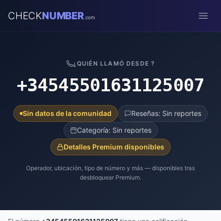
CHECK
NUMBER
.com
Open
¿QUIÉN LLAMÓ DESDE ?
+34545501631125007
Sin datos de la comunidad
Reseñas: Sin reportes
Categoría: Sin reportes
Detalles Premium disponibles
Operador, ubicación, tipo de número y más — disponibles tras
desbloquear Premium.