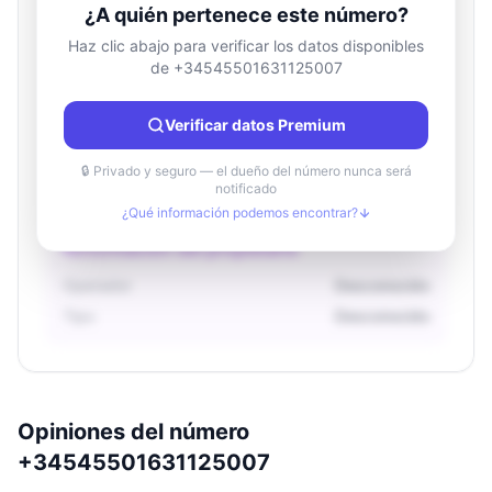
¿A quién pertenece este número?
Haz clic abajo para verificar los datos disponibles
de +34545501631125007
Información de ubicación
País
Desconocido
Verificar datos Premium
Ciudad
Desconocido
Región
Desconocido
🔒 Privado y seguro — el dueño del número nunca será
notificado
¿Qué información podemos encontrar?
Información del propietario
Operador
Desconocido
Tipo
Desconocido
Opiniones del número
+34545501631125007