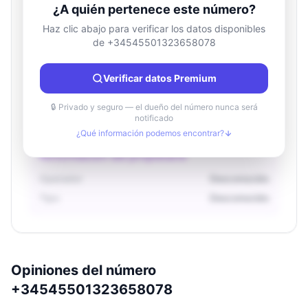
¿A quién pertenece este número?
Haz clic abajo para verificar los datos disponibles
de +34545501323658078
Información de ubicación
País
Desconocido
Verificar datos Premium
Ciudad
Desconocido
Región
Desconocido
🔒 Privado y seguro — el dueño del número nunca será
notificado
¿Qué información podemos encontrar?
Información del propietario
Operador
Desconocido
Tipo
Desconocido
Opiniones del número
+34545501323658078