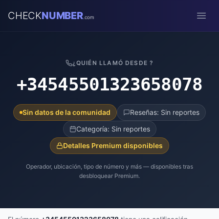
CHECK
NUMBER
.com
Open
¿QUIÉN LLAMÓ DESDE ?
+34545501323658078
Sin datos de la comunidad
Reseñas: Sin reportes
Categoría: Sin reportes
Detalles Premium disponibles
Operador, ubicación, tipo de número y más — disponibles tras
desbloquear Premium.