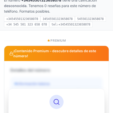
El número
+34545501323658078
tiene una calificación
desconocida
. Tenemos 0 reseñas para este número de
teléfono. Formatos posibles.
+34545501323658078
34545501323658078
545501323658078
+34 545 501 323 658 078
tel:+34545501323658078
PREMIUM
¡Contenido Premium – descubre detalles de este
número!
Detalles del número
Información básica
Operador
Desconocido
País
Desconocido
Tipo
Desconocido
Estado
Desconocido