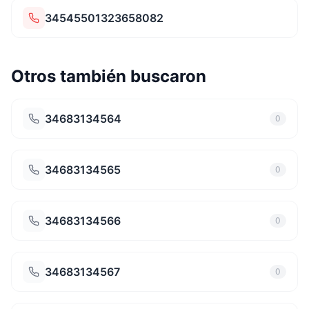
34545501323658082
Otros también buscaron
34683134564
0
34683134565
0
34683134566
0
34683134567
0