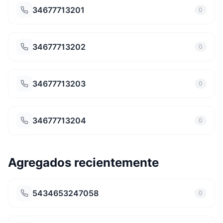
34677713201
0
34677713202
0
34677713203
0
34677713204
0
Agregados recientemente
5434653247058
0