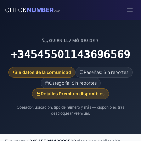
CHECK
NUMBER
.com
Open
¿QUIÉN LLAMÓ DESDE ?
+34545501143696569
Sin datos de la comunidad
Reseñas: Sin reportes
Categoría: Sin reportes
Detalles Premium disponibles
Operador, ubicación, tipo de número y más — disponibles tras
desbloquear Premium.