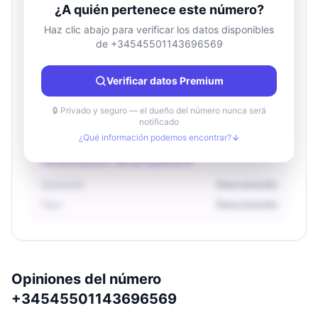
¿A quién pertenece este número?
Haz clic abajo para verificar los datos disponibles
de +34545501143696569
Información de ubicación
País
Desconocido
Verificar datos Premium
Ciudad
Desconocido
Región
Desconocido
🔒 Privado y seguro — el dueño del número nunca será
notificado
¿Qué información podemos encontrar?
Información del propietario
Operador
Desconocido
Tipo
Desconocido
Opiniones del número
+34545501143696569