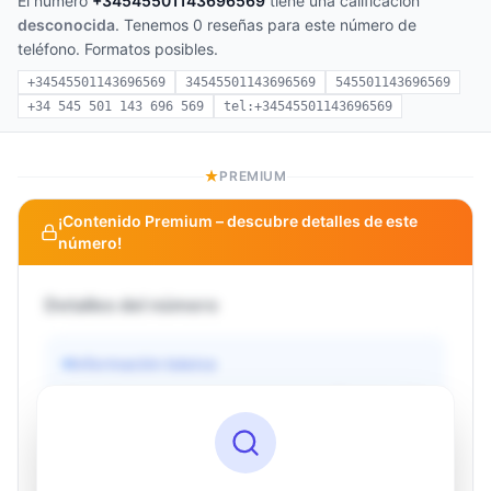
El número
+34545501143696569
tiene una calificación
desconocida
. Tenemos 0 reseñas para este número de
teléfono. Formatos posibles.
+34545501143696569
34545501143696569
545501143696569
+34 545 501 143 696 569
tel:+34545501143696569
PREMIUM
¡Contenido Premium – descubre detalles de este
número!
Detalles del número
Información básica
Operador
Desconocido
País
Desconocido
Tipo
Desconocido
Estado
Desconocido