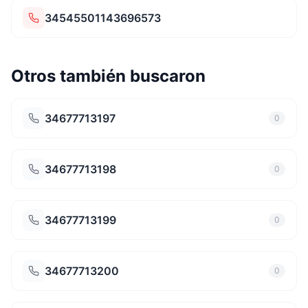
34545501143696573
Otros también buscaron
34677713197
0
34677713198
0
34677713199
0
34677713200
0