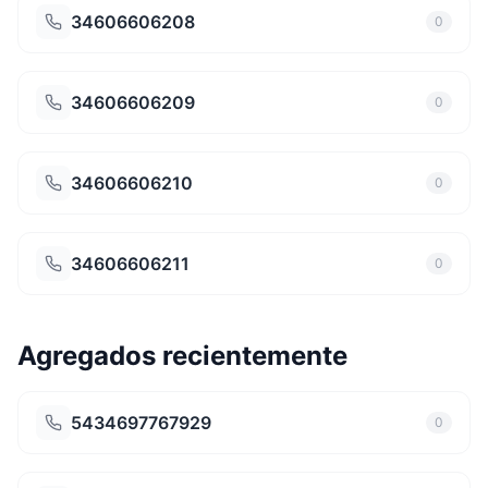
34606606208
0
34606606209
0
34606606210
0
34606606211
0
Agregados recientemente
5434697767929
0