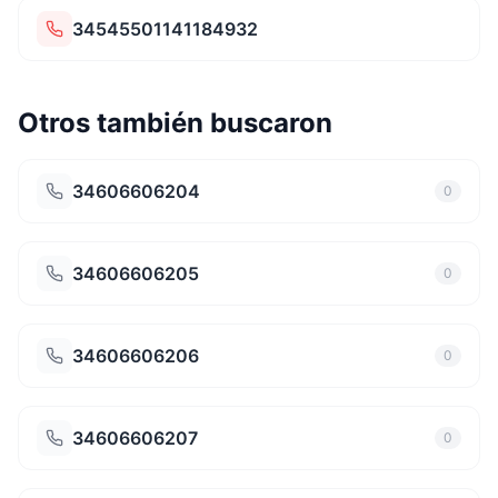
34545501141184932
Otros también buscaron
34606606204
0
34606606205
0
34606606206
0
34606606207
0