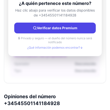
¿A quién pertenece este número?
Haz clic abajo para verificar los datos disponibles
de +34545501141184928
Información de ubicación
País
Desconocido
Verificar datos Premium
Ciudad
Desconocido
Región
Desconocido
🔒 Privado y seguro — el dueño del número nunca será
notificado
¿Qué información podemos encontrar?
Información del propietario
Operador
Desconocido
Tipo
Desconocido
Opiniones del número
+34545501141184928