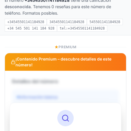
El número
+34545501141184928
tiene una calificación
desconocida
. Tenemos 0 reseñas para este número de
teléfono. Formatos posibles.
+34545501141184928
34545501141184928
545501141184928
+34 545 501 141 184 928
tel:+34545501141184928
PREMIUM
¡Contenido Premium – descubre detalles de este
número!
Detalles del número
Información básica
Operador
Desconocido
País
Desconocido
Tipo
Desconocido
Estado
Desconocido