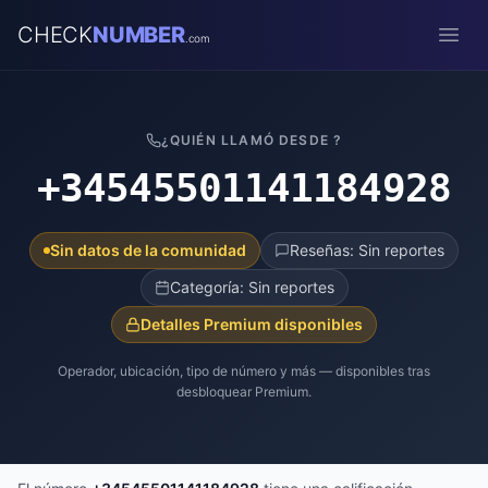
CHECK
NUMBER
.com
Open
¿QUIÉN LLAMÓ DESDE ?
+34545501141184928
Sin datos de la comunidad
Reseñas: Sin reportes
Categoría: Sin reportes
Detalles Premium disponibles
Operador, ubicación, tipo de número y más — disponibles tras
desbloquear Premium.