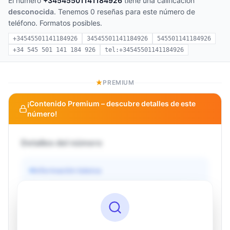
El número
+34545501141184926
tiene una calificación
desconocida
. Tenemos 0 reseñas para este número de
teléfono. Formatos posibles.
+34545501141184926
34545501141184926
545501141184926
+34 545 501 141 184 926
tel:+34545501141184926
PREMIUM
¡Contenido Premium – descubre detalles de este
número!
Detalles del número
Información básica
Operador
Desconocido
País
Desconocido
Tipo
Desconocido
Estado
Desconocido