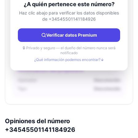
¿A quién pertenece este número?
Haz clic abajo para verificar los datos disponibles
de +34545501141184926
Información de ubicación
País
Desconocido
Verificar datos Premium
Ciudad
Desconocido
Región
Desconocido
🔒 Privado y seguro — el dueño del número nunca será
notificado
¿Qué información podemos encontrar?
Información del propietario
Operador
Desconocido
Tipo
Desconocido
Opiniones del número
+34545501141184926