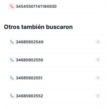
34545501141184930
Otros también buscaron
34685902549
0
34685902550
0
34685902551
0
34685902552
0