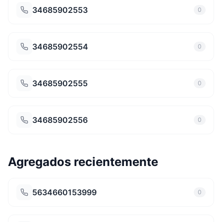
34685902553
0
34685902554
0
34685902555
0
34685902556
0
Agregados recientemente
5634660153999
0