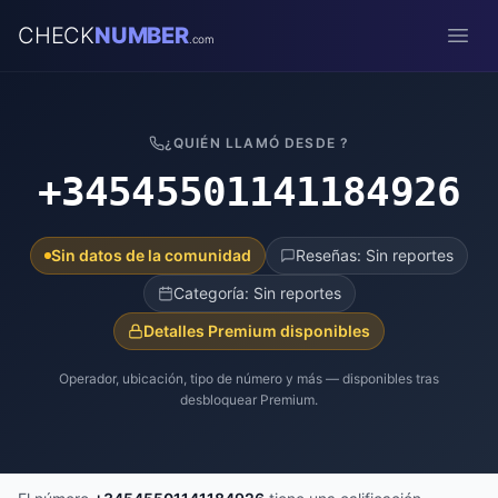
CHECK
NUMBER
.com
Open
¿QUIÉN LLAMÓ DESDE ?
+34545501141184926
Sin datos de la comunidad
Reseñas: Sin reportes
Categoría: Sin reportes
Detalles Premium disponibles
Operador, ubicación, tipo de número y más — disponibles tras
desbloquear Premium.