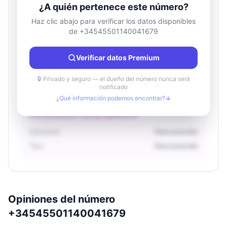
¿A quién pertenece este número?
Haz clic abajo para verificar los datos disponibles
de +34545501140041679
Información de ubicación
País
Desconocido
Verificar datos Premium
Ciudad
Desconocido
Región
Desconocido
🔒 Privado y seguro — el dueño del número nunca será
notificado
¿Qué información podemos encontrar?
Información del propietario
Operador
Desconocido
Tipo
Desconocido
Opiniones del número
+34545501140041679