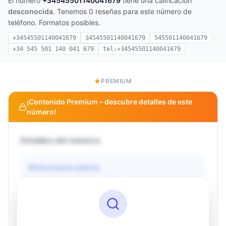
El número
+34545501140041679
tiene una calificación
desconocida
. Tenemos 0 reseñas para este número de
teléfono. Formatos posibles.
+34545501140041679
34545501140041679
545501140041679
+34 545 501 140 041 679
tel:+34545501140041679
PREMIUM
¡Contenido Premium – descubre detalles de este
número!
Detalles del número
Información básica
Operador
Desconocido
País
Desconocido
Tipo
Desconocido
Estado
Desconocido