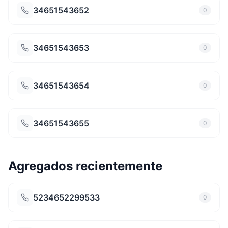
34651543652
0
34651543653
0
34651543654
0
34651543655
0
Agregados recientemente
5234652299533
0