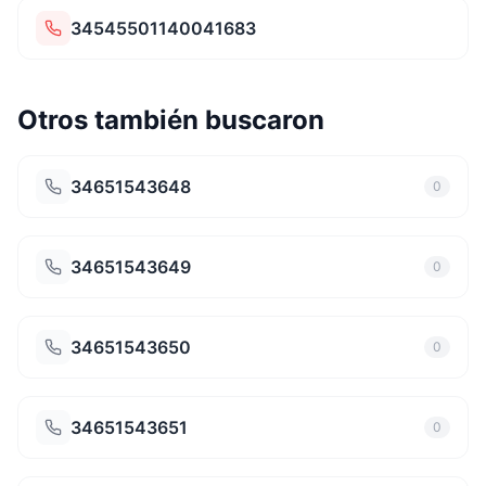
34545501140041683
Otros también buscaron
34651543648
0
34651543649
0
34651543650
0
34651543651
0