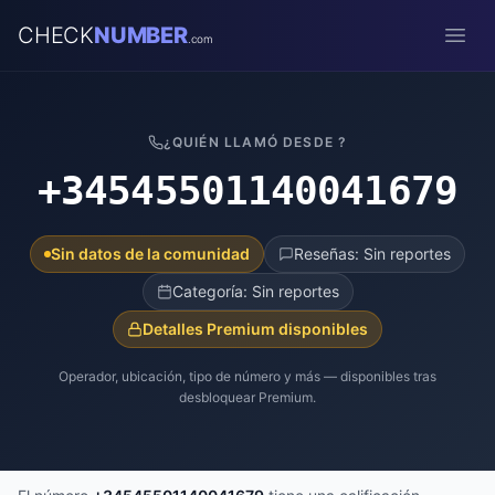
CHECK
NUMBER
.com
Open
¿QUIÉN LLAMÓ DESDE ?
+34545501140041679
Sin datos de la comunidad
Reseñas: Sin reportes
Categoría: Sin reportes
Detalles Premium disponibles
Operador, ubicación, tipo de número y más — disponibles tras
desbloquear Premium.