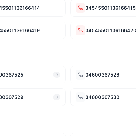
45501136166414
34545501136166415
45501136166419
3454550113616642
00367525
34600367526
0
00367529
34600367530
0