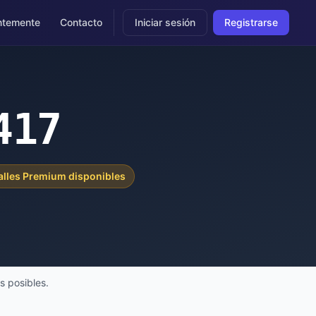
ntemente
Contacto
Iniciar sesión
Registrarse
417
alles Premium disponibles
s posibles.