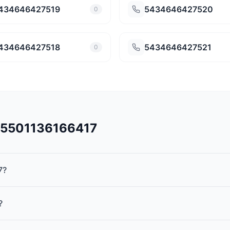
434646427519
5434646427520
0
434646427518
5434646427521
0
545501136166417
7?
?