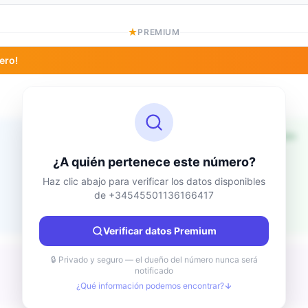
PREMIUM
ero!
Información de ubicación
Desconocido
País
¿A quién pertenece este número?
Desconocido
Ciudad
Haz clic abajo para verificar los datos disponibles
de +34545501136166417
Desconocido
Región
Desconocido
Verificar datos Premium
🔒 Privado y seguro — el dueño del número nunca será
notificado
¿Qué información podemos encontrar?
Desconocido
Tipo