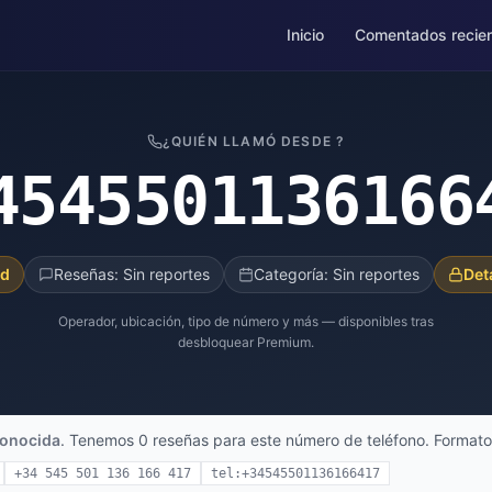
Inicio
Comentados recie
¿QUIÉN LLAMÓ DESDE ?
4545501136166
ad
Reseñas: Sin reportes
Categoría: Sin reportes
Det
Operador, ubicación, tipo de número y más — disponibles tras
desbloquear Premium.
onocida
. Tenemos 0 reseñas para este número de teléfono. Formato
+34 545 501 136 166 417
tel:+34545501136166417