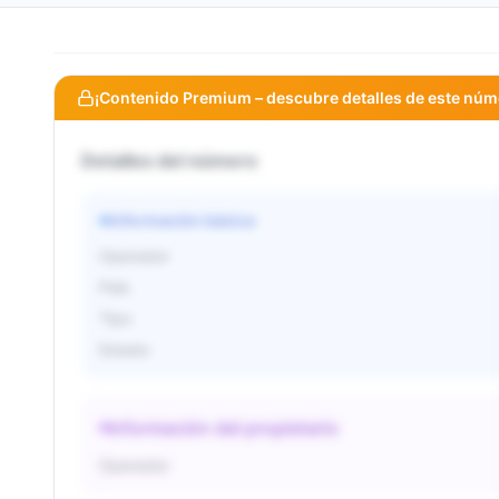
¡Contenido Premium – descubre detalles de este núm
Detalles del número
Información básica
Operador
País
Tipo
Estado
Información del propietario
Operador