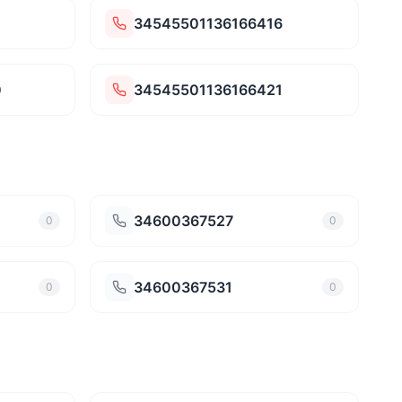
34545501136166416
0
34545501136166421
34600367527
0
0
34600367531
0
0