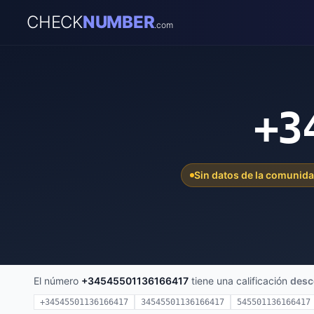
CHECK
NUMBER
.com
+3
Sin datos de la comunid
El número
+34545501136166417
tiene una calificación
desc
+34545501136166417
34545501136166417
545501136166417