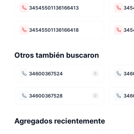
34545501136166413
345
34545501136166418
345
Otros también buscaron
34600367524
346
0
34600367528
346
0
Agregados recientemente