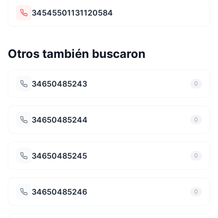
34545501131120584
Otros también buscaron
34650485243
0
34650485244
0
34650485245
0
34650485246
0