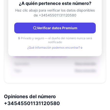
¿A quién pertenece este número?
Haz clic abajo para verificar los datos disponibles
de +34545501131120580
Información de ubicación
País
Desconocido
Verificar datos Premium
Ciudad
Desconocido
Región
Desconocido
🔒 Privado y seguro — el dueño del número nunca será
notificado
¿Qué información podemos encontrar?
Información del propietario
Operador
Desconocido
Tipo
Desconocido
Opiniones del número
+34545501131120580