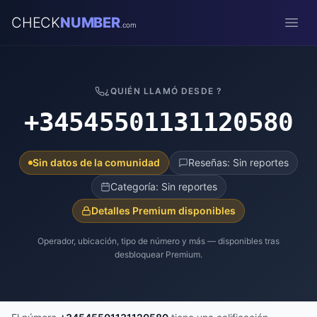
CHECK
NUMBER
.com
Open
¿QUIÉN LLAMÓ DESDE ?
+34545501131120580
Sin datos de la comunidad
Reseñas: Sin reportes
Categoría: Sin reportes
Detalles Premium disponibles
Operador, ubicación, tipo de número y más — disponibles tras
desbloquear Premium.