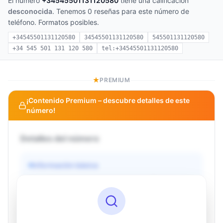
El número
+34545501131120580
tiene una calificación
desconocida
. Tenemos 0 reseñas para este número de
teléfono. Formatos posibles.
+34545501131120580
34545501131120580
545501131120580
+34 545 501 131 120 580
tel:+34545501131120580
PREMIUM
¡Contenido Premium – descubre detalles de este
número!
Detalles del número
Información básica
Operador
Desconocido
País
Desconocido
Tipo
Desconocido
Estado
Desconocido