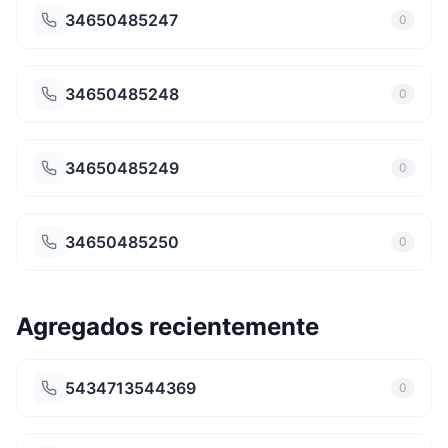
34650485247
0
34650485248
0
34650485249
0
34650485250
0
Agregados recientemente
5434713544369
0