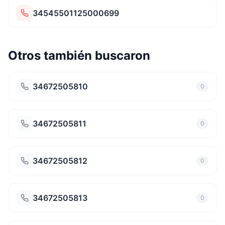
34545501125000699
Otros también buscaron
34672505810
0
34672505811
0
34672505812
0
34672505813
0