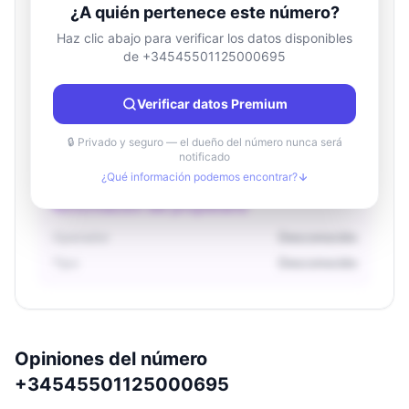
¿A quién pertenece este número?
Haz clic abajo para verificar los datos disponibles
de +34545501125000695
Información de ubicación
País
Desconocido
Verificar datos Premium
Ciudad
Desconocido
Región
Desconocido
🔒 Privado y seguro — el dueño del número nunca será
notificado
¿Qué información podemos encontrar?
Información del propietario
Operador
Desconocido
Tipo
Desconocido
Opiniones del número
+34545501125000695