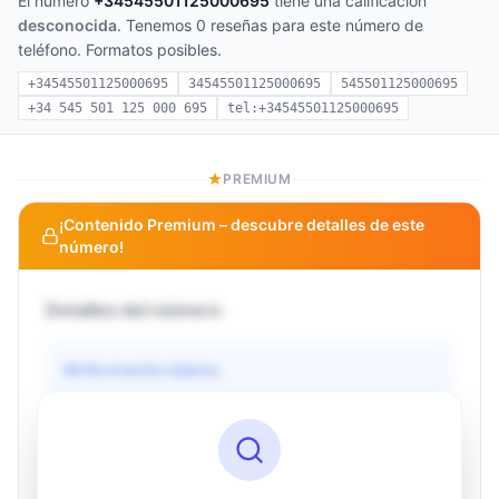
El número
+34545501125000695
tiene una calificación
desconocida
. Tenemos 0 reseñas para este número de
teléfono. Formatos posibles.
+34545501125000695
34545501125000695
545501125000695
+34 545 501 125 000 695
tel:+34545501125000695
PREMIUM
¡Contenido Premium – descubre detalles de este
número!
Detalles del número
Información básica
Operador
Desconocido
País
Desconocido
Tipo
Desconocido
Estado
Desconocido