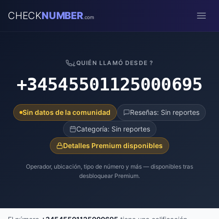
CHECK
NUMBER
.com
Open
¿QUIÉN LLAMÓ DESDE ?
+34545501125000695
Sin datos de la comunidad
Reseñas: Sin reportes
Categoría: Sin reportes
Detalles Premium disponibles
Operador, ubicación, tipo de número y más — disponibles tras
desbloquear Premium.