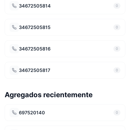
34672505814
0
34672505815
0
34672505816
0
34672505817
0
Agregados recientemente
697520140
0