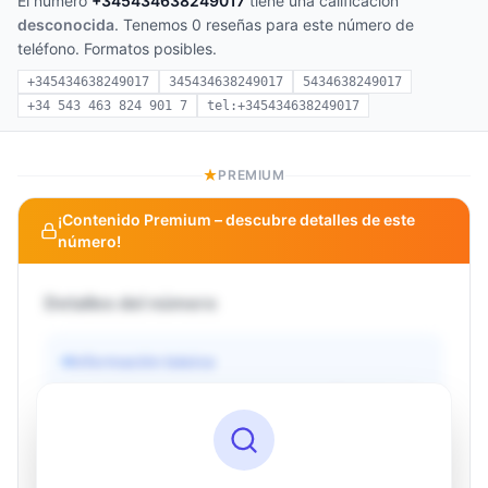
El número
+345434638249017
tiene una calificación
desconocida
. Tenemos 0 reseñas para este número de
teléfono. Formatos posibles.
+345434638249017
345434638249017
5434638249017
+34 543 463 824 901 7
tel:+345434638249017
PREMIUM
¡Contenido Premium – descubre detalles de este
número!
Detalles del número
Información básica
Operador
Desconocido
País
Desconocido
Tipo
Desconocido
Estado
Desconocido