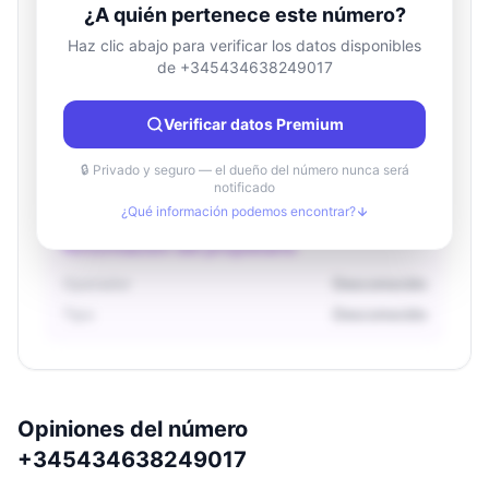
¿A quién pertenece este número?
Haz clic abajo para verificar los datos disponibles
de +345434638249017
Información de ubicación
País
Desconocido
Verificar datos Premium
Ciudad
Desconocido
Región
Desconocido
🔒 Privado y seguro — el dueño del número nunca será
notificado
¿Qué información podemos encontrar?
Información del propietario
Operador
Desconocido
Tipo
Desconocido
Opiniones del número
+345434638249017