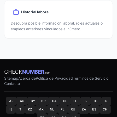
Historial laboral
Descubra posible información laboral, roles actuales o
empleos anteriores vinculados al número.
CHECK
NUMBER
.com
Sitemap
Acerca de
Política de Privacidad
Términos de Servicio
Contacto
AR
AU
BY
BR
CA
CL
EE
FR
DE
IN
IE
IT
KZ
MX
NL
PL
RU
ZA
ES
CH