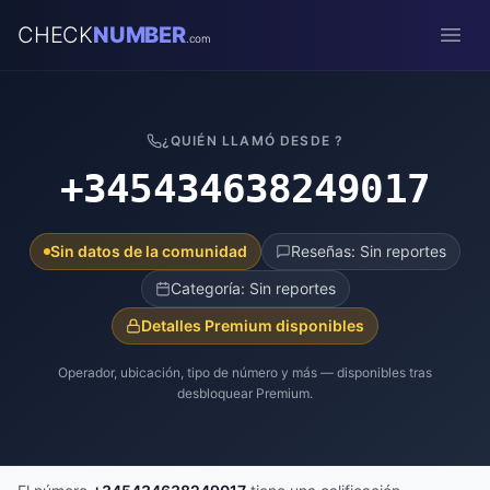
CHECK
NUMBER
.com
Open
¿QUIÉN LLAMÓ DESDE ?
+345434638249017
Sin datos de la comunidad
Reseñas: Sin reportes
Categoría: Sin reportes
Detalles Premium disponibles
Operador, ubicación, tipo de número y más — disponibles tras
desbloquear Premium.