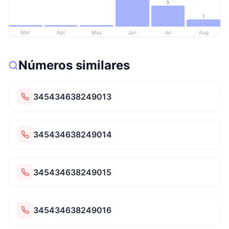
3
1
Mar
Apr
May
Jun
Jul
Aug
Números similares
345434638249013
345434638249014
345434638249015
345434638249016