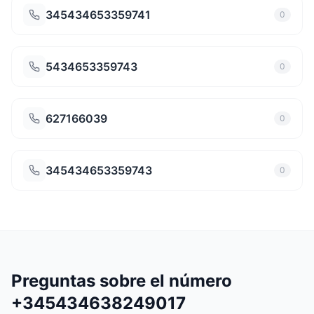
345434653359741
0
5434653359743
0
627166039
0
345434653359743
0
Preguntas sobre el número
+345434638249017