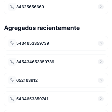
34625656669
0
Agregados recientemente
5434653359739
0
345434653359739
0
652163912
0
5434653359741
0