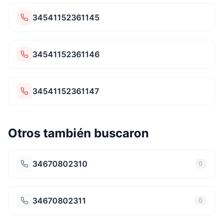
34541152361145
34541152361146
34541152361147
Otros también buscaron
34670802310
0
34670802311
0