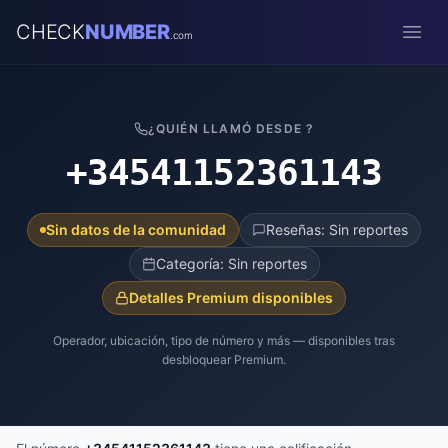
CHECK
NUMBER
.com
Open
¿QUIÉN LLAMÓ DESDE ?
+34541152361143
Sin datos de la comunidad
Reseñas: Sin reportes
Categoría: Sin reportes
Detalles Premium disponibles
Operador, ubicación, tipo de número y más — disponibles tras
desbloquear Premium.