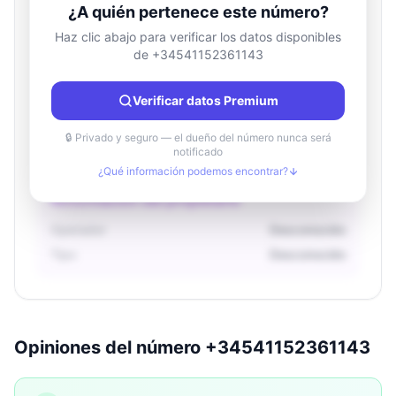
¿A quién pertenece este número?
Haz clic abajo para verificar los datos disponibles
de +34541152361143
Información de ubicación
País
Desconocido
Verificar datos Premium
Ciudad
Desconocido
Región
Desconocido
🔒 Privado y seguro — el dueño del número nunca será
notificado
¿Qué información podemos encontrar?
Información del propietario
Operador
Desconocido
Tipo
Desconocido
Opiniones del número +34541152361143