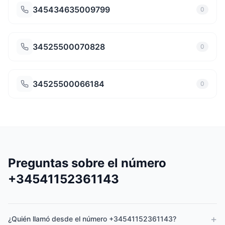
345434635009799
0
34525500070828
0
34525500066184
0
Preguntas sobre el número
+34541152361143
+
¿Quién llamó desde el número +34541152361143?