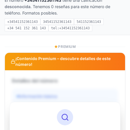
El número
+34541152361143
tiene una calificación
desconocida
. Tenemos 0 reseñas para este número de
teléfono. Formatos posibles.
+34541152361143
34541152361143
541152361143
+34 541 152 361 143
tel:+34541152361143
PREMIUM
¡Contenido Premium – descubre detalles de este
número!
Detalles del número
Información básica
Operador
Desconocido
País
Desconocido
Tipo
Desconocido
Estado
Desconocido