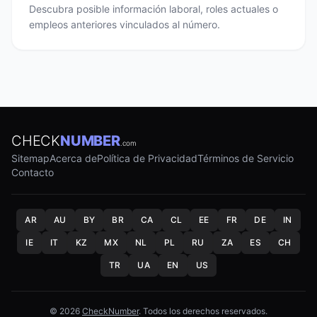
Descubra posible información laboral, roles actuales o
empleos anteriores vinculados al número.
CHECK
NUMBER
.com
Sitemap
Acerca de
Política de Privacidad
Términos de Servicio
Contacto
AR
AU
BY
BR
CA
CL
EE
FR
DE
IN
IE
IT
KZ
MX
NL
PL
RU
ZA
ES
CH
TR
UA
EN
US
© 2026
CheckNumber
. Todos los derechos reservados.