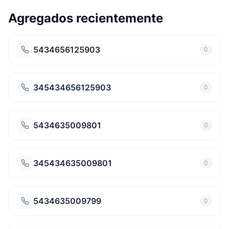
Agregados recientemente
5434656125903
0
345434656125903
0
5434635009801
0
345434635009801
0
5434635009799
0